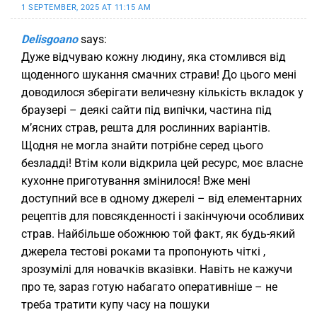
1 SEPTEMBER, 2025 AT 11:15 AM
Delisgoano
says:
Дуже відчуваю кожну людину, яка стомлився від
щоденного шукання смачних страви! До цього мені
доводилося зберігати величезну кількість вкладок у
браузері – деякі сайти під випічки, частина під
м’ясних страв, решта для рослинних варіантів.
Щодня не могла знайти потрібне серед цього
безладді! Втім коли відкрила цей ресурс, моє власне
кухонне приготування змінилося! Вже мені
доступний все в одному джерелі – від елементарних
рецептів для повсякденності і закінчуючи особливих
страв. Найбільше обожнюю той факт, як будь-який
джерела тестові роками та пропонують чіткі ,
зрозумілі для новачків вказівки. Навіть не кажучи
про те, зараз готую набагато оперативніше – не
треба тратити купу часу на пошуки