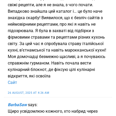
свіжі рецепти, але я не знала, з чого почати.
Випадково знайшла цей каталог і… це було наче
знахідка скарбу! Виявилося, що є безліч сайтів з
неймовірними рецептами, про які я навіть не
підозрювала. Я була в захваті від підбірки з
фірмовими стравами та рецептами різних кухонь
світу. За цей час я спробувала страву італійської
кухні, в’єтнамської та навіть марокканської кухні!
Моя домочадці безмежно щасливі, а я почуваюсь
справжнім гурманом. Навіть почала вести
кулінарний блокнот, де фіксую цілі кулінарні
відкриття, які освоїла
Сайт
26 AUGUST, 2025 AT 4:26 AM
BarbaSaw
says:
Щиро усвідомлюю кожного, хто набрид через