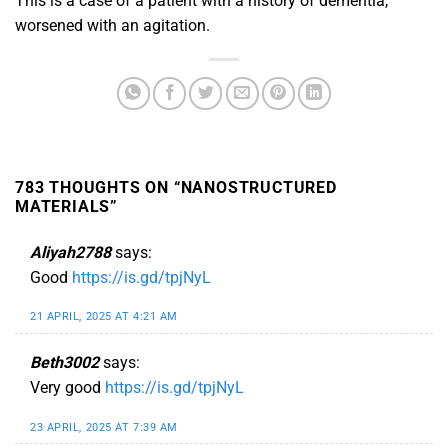
This is a case of a patient with a history of dementia,
worsened with an agitation.
783 THOUGHTS ON “
NANOSTRUCTURED
MATERIALS
”
Aliyah2788
says:
Good
https://is.gd/tpjNyL
21 APRIL, 2025 AT 4:21 AM
Beth3002
says:
Very good
https://is.gd/tpjNyL
23 APRIL, 2025 AT 7:39 AM