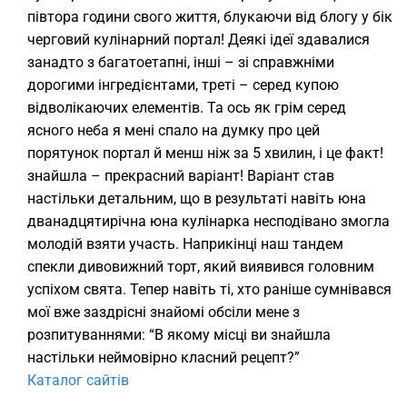
півтора години свого життя, блукаючи від блогу у бік
черговий кулінарний портал! Деякі ідеї здавалися
занадто з багатоетапні, інші – зі справжніми
дорогими інгредієнтами, треті – серед купою
відволікаючих елементів. Та ось як грім серед
ясного неба я мені спало на думку про цей
порятунок портал й менш ніж за 5 хвилин, і це факт!
знайшла – прекрасний варіант! Варіант став
настільки детальним, що в результаті навіть юна
дванадцятирічна юна кулінарка несподівано змогла
молодій взяти участь. Наприкінці наш тандем
спекли дивовижний торт, який виявився головним
успіхом свята. Тепер навіть ті, хто раніше сумнівався
мої вже заздрісні знайомі обсіли мене з
розпитуваннями: “В якому місці ви знайшла
настільки неймовірно класний рецепт?”
Каталог сайтів