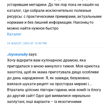
устаревшие методики. До тех пор пока не нашёл на
каталог, где собрали исключительно полезные
ресурсы: с практическими примерами, актуальными
нормами и без лишней информации. Наконец-то
можно найти нужное быстро
Каталог
25 AUGUST, 2025 AT 12:49 PM
Joyceunuby
says:
Хочу відкрити вам кулінарною драмою, яка
пригодилася з мною минулого тижня. Моя крихітка
захотіла, щоб як мама приготувала дещо особливе
до день народження. Я, як завжди, безумовно,
взялася шукати рецепт на просторах мережі і….
Втратила цілісних півтори години, мов зомбі із блогу
до другий сайт! Одні ідеї виявилися нереально
заплутані, інші варіанти – із екзотичними