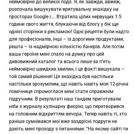
неймовірне до великої події. Я, як завжди, авжеж,
розпочала вишукувати врятувальну знахідку на
просторах Google і…. Втратила цілих нервущих 1.5
години свого життя, блукаючи від блогу у бік ще
однієї сторінки з рекламою! Одні рецепти були надто
для професіоналів, інші – із дорогими продуктами,
решта – із надмірною кількістю банерів. Але потім
ваша героїня мені спало на думку про цей
дивовижний каталог та всього лише за п’ять
неймовірно швидких хвилин, і це факт! вишукала –
той самий рішення! Ця знахідка був настільки
настільки зрозумілим, що навіть навіть моя 12-річна
помічниця спромоглася мені стати справжнім
підручним. В результаті наш тандем приготували
ніби з журналу кулінарну феєрію, що перетворився
на головним відкриттям вечора. Тепер навіть ті, хто
раніше сумнівався мої вже заздрісні подруги не
дають мені проходу з питаннями: “На якому сайті ти