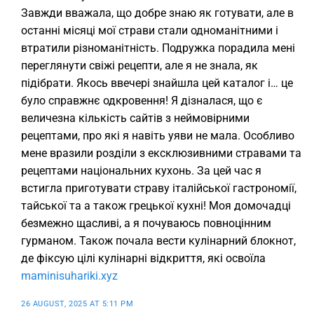
Завжди вважала, що добре знаю як готувати, але в
останні місяці мої страви стали одноманітними і
втратили різноманітність. Подружка порадила мені
переглянути свіжі рецепти, але я не знала, як
підібрати. Якось ввечері знайшла цей каталог і… це
було справжнє одкровення! Я дізналася, що є
величезна кількість сайтів з неймовірними
рецептами, про які я навіть уяви не мала. Особливо
мене вразили розділи з ексклюзивними стравами та
рецептами національних кухонь. За цей час я
встигла приготувати страву італійської гастрономії,
тайської та а також грецької кухні! Моя домочадці
безмежно щасливі, а я почуваюсь повноцінним
гурманом. Також почала вести кулінарний блокнот,
де фіксую цілі кулінарні відкриття, які освоїла
maminisuhariki.xyz
26 AUGUST, 2025 AT 5:11 PM