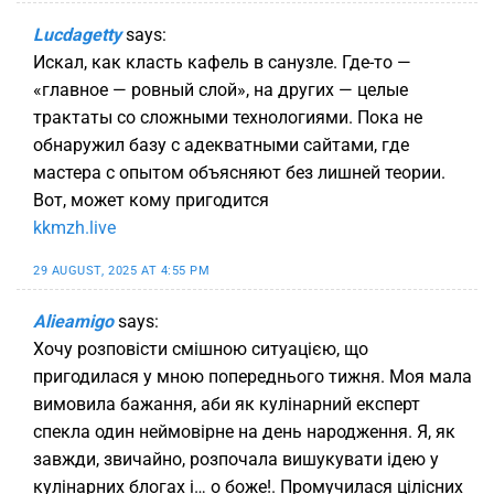
Lucdagetty
says:
Искал, как класть кафель в санузле. Где-то —
«главное — ровный слой», на других — целые
трактаты со сложными технологиями. Пока не
обнаружил базу с адекватными сайтами, где
мастера с опытом объясняют без лишней теории.
Вот, может кому пригодится
kkmzh.live
29 AUGUST, 2025 AT 4:55 PM
Alieamigo
says:
Хочу розповісти смішною ситуацією, що
пригодилася у мною попереднього тижня. Моя мала
вимовила бажання, аби як кулінарний експерт
спекла один неймовірне на день народження. Я, як
завжди, звичайно, розпочала вишукувати ідею у
кулінарних блогах і… о боже!. Промучилася цілісних