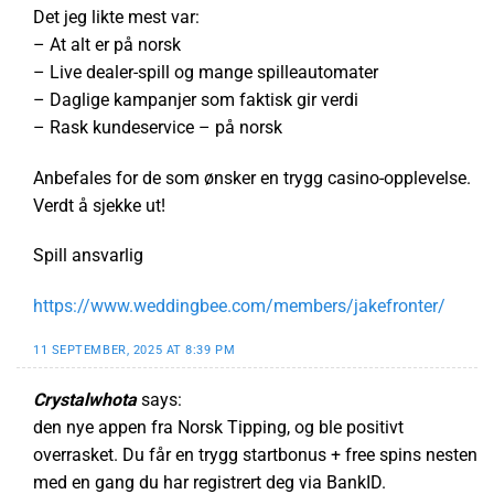
Det jeg likte mest var:
– At alt er på norsk
– Live dealer-spill og mange spilleautomater
– Daglige kampanjer som faktisk gir verdi
– Rask kundeservice – på norsk
Anbefales for de som ønsker en trygg casino-opplevelse.
Verdt å sjekke ut!
Spill ansvarlig
https://www.weddingbee.com/members/jakefronter/
11 SEPTEMBER, 2025 AT 8:39 PM
Crystalwhota
says:
den nye appen fra Norsk Tipping, og ble positivt
overrasket. Du får en trygg startbonus + free spins nesten
med en gang du har registrert deg via BankID.