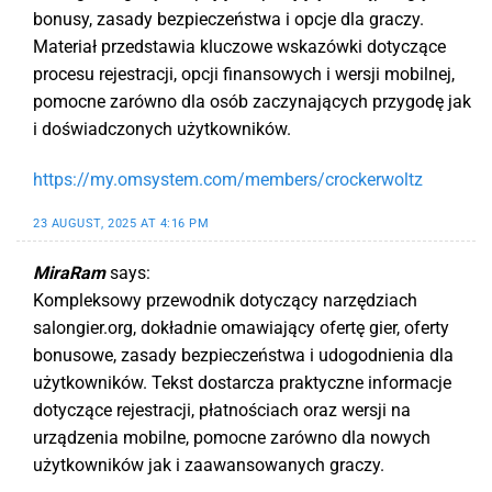
bonusy, zasady bezpieczeństwa i opcje dla graczy.
Materiał przedstawia kluczowe wskazówki dotyczące
procesu rejestracji, opcji finansowych i wersji mobilnej,
pomocne zarówno dla osób zaczynających przygodę jak
i doświadczonych użytkowników.
https://my.omsystem.com/members/crockerwoltz
23 AUGUST, 2025 AT 4:16 PM
MiraRam
says:
Kompleksowy przewodnik dotyczący narzędziach
salongier.org, dokładnie omawiający ofertę gier, oferty
bonusowe, zasady bezpieczeństwa i udogodnienia dla
użytkowników. Tekst dostarcza praktyczne informacje
dotyczące rejestracji, płatnościach oraz wersji na
urządzenia mobilne, pomocne zarówno dla nowych
użytkowników jak i zaawansowanych graczy.