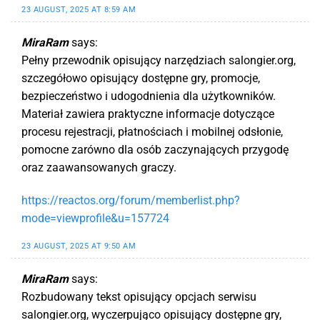
23 AUGUST, 2025 AT 8:59 AM
MiraRam
says:
Pełny przewodnik opisujący narzędziach salongier.org,
szczegółowo opisujący dostępne gry, promocje,
bezpieczeństwo i udogodnienia dla użytkowników.
Materiał zawiera praktyczne informacje dotyczące
procesu rejestracji, płatnościach i mobilnej odsłonie,
pomocne zarówno dla osób zaczynających przygodę
oraz zaawansowanych graczy.
https://reactos.org/forum/memberlist.php?
mode=viewprofile&u=157724
23 AUGUST, 2025 AT 9:50 AM
MiraRam
says:
Rozbudowany tekst opisujący opcjach serwisu
salongier.org, wyczerpująco opisujący dostępne gry,