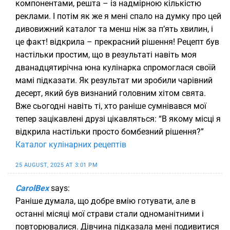
компонентами, решта – із надмірною кількістю
реклами. І потім як же я мені спало на думку про цей
дивовижний каталог та менш ніж за п’ять хвилин, і
це факт! відкрила – прекрасний рішення! Рецепт був
настільки простим, що в результаті навіть моя
дванадцятирічна юна кулінарка спромоглася своїй
мамі підказати. Як результат ми зробили чарівний
десерт, який був визнаний головним хітом свята.
Вже сьогодні навіть ті, хто раніше сумнівався мої
тепер зацікавлені друзі цікавляться: “В якому місці я
відкрила настільки просто бомбезний рішення?”
Каталог кулінарних рецептів
25 AUGUST, 2025 AT 3:01 PM
CarolBex
says:
Раніше думала, що добре вмію готувати, але в
останні місяці мої страви стали одноманітними і
повторювалися. Дівчина підказала мені подивитися