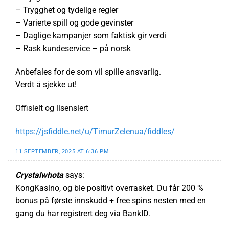
– Trygghet og tydelige regler
– Varierte spill og gode gevinster
– Daglige kampanjer som faktisk gir verdi
– Rask kundeservice – på norsk
Anbefales for de som vil spille ansvarlig.
Verdt å sjekke ut!
Offisielt og lisensiert
https://jsfiddle.net/u/TimurZelenua/fiddles/
11 SEPTEMBER, 2025 AT 6:36 PM
Crystalwhota
says:
KongKasino, og ble positivt overrasket. Du får 200 %
bonus på første innskudd + free spins nesten med en
gang du har registrert deg via BankID.