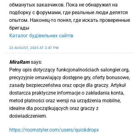
обманутых заказчиков. Пока не обнаружил на
подборку с форумами, где реальные люди делятся
опытом. Наконец-то понял, где искать проверенные
бригады
Каталог будівельних сайтів
22 AUGUST, 2025 AT 2:47 PM
MiraRam
says:
Pełny opis dotyczący funkcjonalnościach salongier.org,
precyzyjnie omawiający dostępne gry, oferty bonusowe,
zasady bezpieczeństwa oraz opcje dla graczy. Artykuł
dostarcza praktyczne informacje o zakładania konta,
metod płatności oraz wersji na urządzenia mobilne,
idealne dla początkujących oraz graczy z
doświadczeniem.
https://roomstyler.com/users/quickdropx