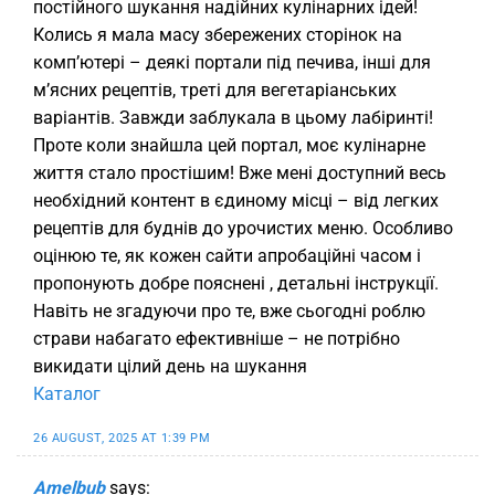
постійного шукання надійних кулінарних ідей!
Колись я мала масу збережених сторінок на
комп’ютері – деякі портали під печива, інші для
м’ясних рецептів, треті для вегетаріанських
варіантів. Завжди заблукала в цьому лабіринті!
Проте коли знайшла цей портал, моє кулінарне
життя стало простішим! Вже мені доступний весь
необхідний контент в єдиному місці – від легких
рецептів для буднів до урочистих меню. Особливо
оцінюю те, як кожен сайти апробаційні часом і
пропонують добре пояснені , детальні інструкції.
Навіть не згадуючи про те, вже сьогодні роблю
страви набагато ефективніше – не потрібно
викидати цілий день на шукання
Каталог
26 AUGUST, 2025 AT 1:39 PM
Amelbub
says: